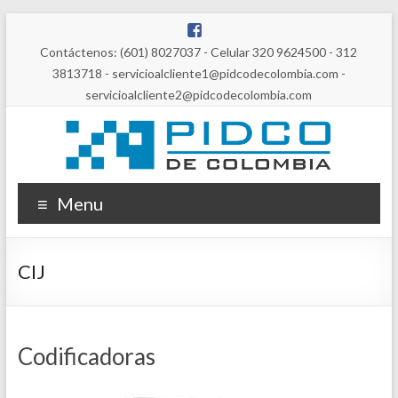
Contáctenos: (601) 8027037 - Celular 320 9624500 - 312
3813718 - servicioalcliente1@pidcodecolombia.com -
servicioalcliente2@pidcodecolombia.com
Menu
CIJ
Codificadoras