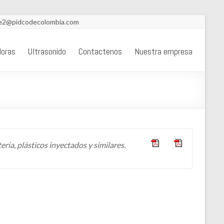
nte2@pidcodecolombia.com
doras
Ultrasonido
Contactenos
Nuestra empresa
ria, plásticos inyectados y similares.