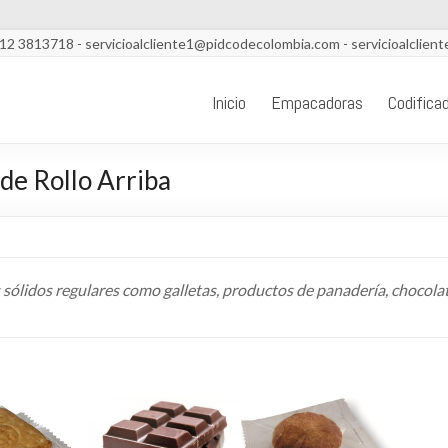
312 3813718 - servicioalcliente1@pidcodecolombia.com - servicioalclie
Inicio
Empacadoras
Codifica
de Rollo Arriba
ólidos regulares como galletas, productos de panadería, chocolate