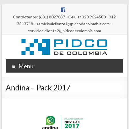
Contáctenos: (601) 8027037 - Celular 320 9624500 - 312
3813718 - servicioalcliente1@pidcodecolombia.com -
servicioalcliente2@pidcodecolombia.com
Menu
Andina – Pack 2017